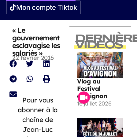
Mon compte Tiktok
« Le
gouvernement
DERNIÈR
VIDEOS
esclavagise les
salariés »
22 février 2016
Vlog au
Festival
d’Avignon
Pour vous
16 juillet 2026
abonner à la
chaîne de
Jean-Luc