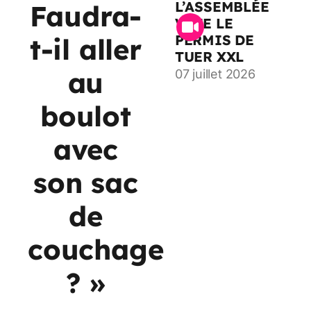
L’ASSEMBLÉE
Faudra-
VOTE LE
PERMIS DE
t-il aller
TUER XXL
au
07 juillet 2026
boulot
avec
son sac
de
couchage
? »