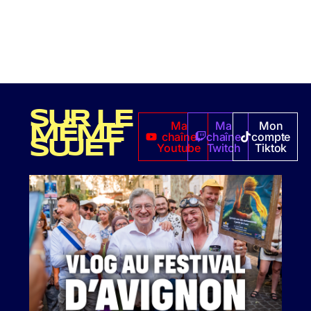
SUR LE
Ma
Ma
Mon
MÊME
chaîne
chaîne
compte
SUJET
Youtube
Twitch
Tiktok