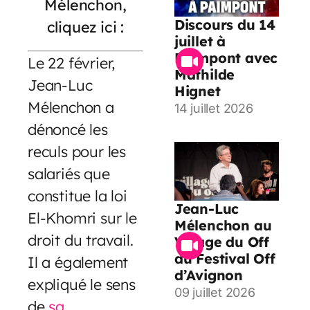
Mélenchon,
Discours du 14
cliquez ici :
juillet à
Paimpont avec
Le 22 février,
Mathilde
Jean-Luc
Hignet
Mélenchon a
14 juillet 2026
dénoncé les
reculs pour les
salariés que
constitue la loi
Jean-Luc
El-Khomri sur le
Mélenchon au
droit du travail.
Village du Off
du Festival Off
Il a également
d’Avignon
expliqué le sens
09 juillet 2026
de
sa