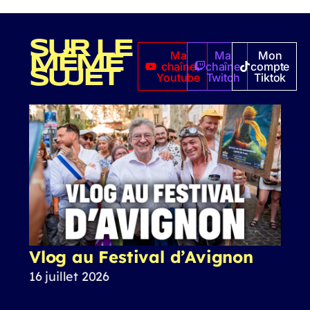
SUR LE
Ma
Ma
Mon
MÊME
chaîne
chaîne
compte
SUJET
Youtube
Twitch
Tiktok
Vlog au Festival d’Avignon
16 juillet 2026