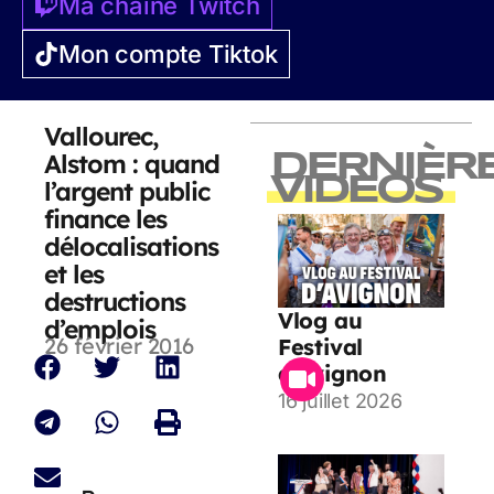
Ma chaîne Twitch
Mon compte Tiktok
Vallourec,
Alstom : quand
DERNIÈR
VIDEOS
l’argent public
finance les
délocalisations
et les
destructions
Vlog au
d’emplois
26 février 2016
Festival
d’Avignon
16 juillet 2026