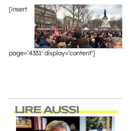
[insert
page=’4331′ display=’content’]
LIRE AUSSI