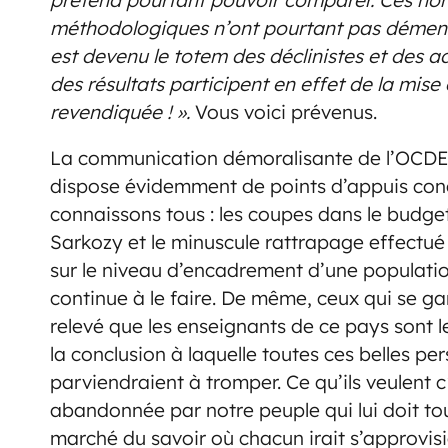
prétend pourtant pouvoir comparer. Ces no
méthodologiques n’ont pourtant pas dément
est devenu le totem des déclinistes et des ad
des résultats participent en effet de la mis
revendiquée ! ».
Vous voici prévenus.
La communication démoralisante de l’OCDE
dispose évidemment de points d’appuis conc
connaissons tous : les coupes dans le budge
Sarkozy et le minuscule rattrapage effectu
sur le niveau d’encadrement d’une populatio
continue à le faire. De même, ceux qui se ga
relevé que les enseignants de ce pays sont 
la conclusion à laquelle toutes ces belles pe
parviendraient à tromper. Ce qu’ils veulent c
abandonnée par notre peuple qui lui doit tou
marché du savoir où chacun irait s’approvisio