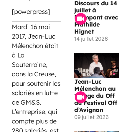
Discours du 14
juillet à
[powerpress]
Paimpont avec
Mathilde
Mardi 16 mai
Hignet
2017, Jean-Luc
14 juillet 2026
Mélenchon était
à La
Souterraine,
dans la Creuse,
Jean-Luc
pour soutenir les
Mélenchon au
salariés en lutte
Village du Off
de GM&S.
du Festival Off
d’Avignon
L’entreprise, qui
09 juillet 2026
compte plus de
280 salariés, est