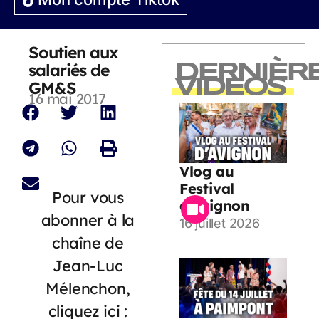
Soutien aux
salariés de
DERNIÈR
VIDEOS
GM&S
16 mai 2017
Vlog au
Festival
Pour vous
d’Avignon
abonner à la
16 juillet 2026
chaîne de
Jean-Luc
Mélenchon,
cliquez ici :