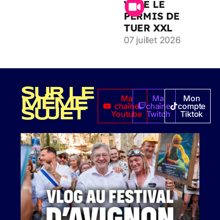
VOTE LE
PERMIS DE
TUER XXL
07 juillet 2026
SUR LE
Ma
Ma
Mon
MÊME
chaîne
chaîne
compte
SUJET
Youtube
Twitch
Tiktok