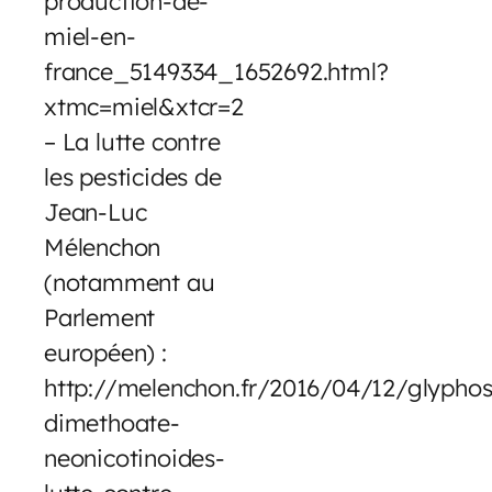
production-de-
miel-en-
france_5149334_1652692.html?
xtmc=miel&xtcr=2
– La lutte contre
les pesticides de
Jean-Luc
Mélenchon
(notamment au
Parlement
européen) :
http://melenchon.fr/2016/04/12/glyphos
dimethoate-
neonicotinoides-