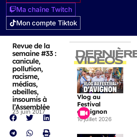
Ma chaîne Twitch
Mon compte Tiktok
Revue de la
semaine #33 :
DERNIÈR
VIDEOS
canicule,
pollution,
racisme,
médias,
abeilles,
Vlog au
insoumis à
Festival
l’Assemblée
23 juin 2017
d’Avignon
16 juillet 2026