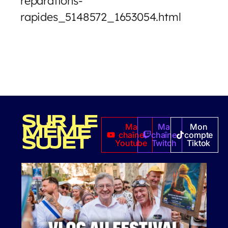
reparations-
rapides_5148572_1653054.html
SUR LE
Ma
Ma
Mon
MÊME
chaîne
chaîne
compte
SUJET
Youtube
Twitch
Tiktok