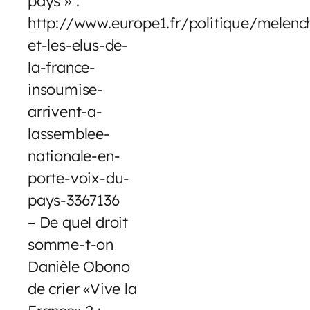
pays » :
http://www.europe1.fr/politique/melenc
et-les-elus-de-
la-france-
insoumise-
arrivent-a-
lassemblee-
nationale-en-
porte-voix-du-
pays-3367136
– De quel droit
somme-t-on
Danièle Obono
de crier «Vive la