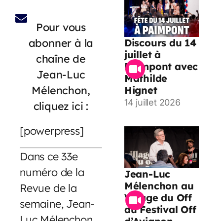
Pour vous
abonner à la
Discours du 14
juillet à
chaîne de
Paimpont avec
Jean-Luc
Mathilde
Mélenchon,
Hignet
14 juillet 2026
cliquez ici :
[powerpress]
Dans ce 33e
numéro de la
Jean-Luc
Mélenchon au
Revue de la
Village du Off
semaine, Jean-
du Festival Off
Luc Mélenchon