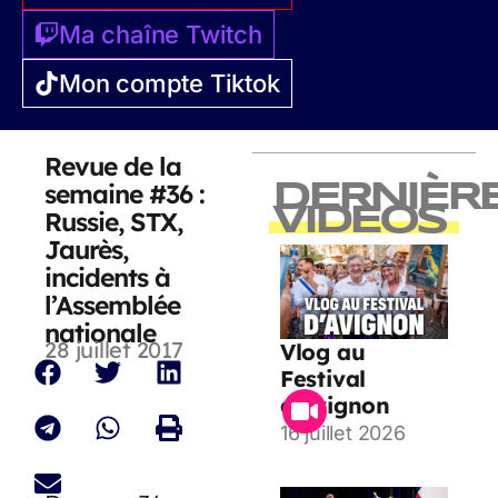
Ma chaîne Twitch
Mon compte Tiktok
Revue de la
semaine #36 :
DERNIÈR
VIDEOS
Russie, STX,
Jaurès,
incidents à
l’Assemblée
nationale
28 juillet 2017
Vlog au
Festival
d’Avignon
16 juillet 2026