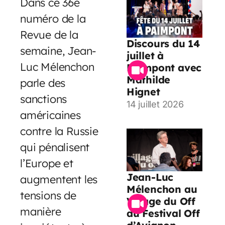
Dans ce 36e
numéro de la
Revue de la
Discours du 14
semaine, Jean-
juillet à
Luc Mélenchon
Paimpont avec
Mathilde
parle des
Hignet
sanctions
14 juillet 2026
américaines
contre la Russie
qui pénalisent
l’Europe et
Jean-Luc
augmentent les
Mélenchon au
tensions de
Village du Off
manière
du Festival Off