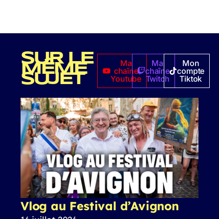
SUR LE
Ma
Ma
Mon
MÊME
chaîne
chaîne
compte
SUJET
Youtube
Twitch
Tiktok
Vlog au Festival d’Avignon