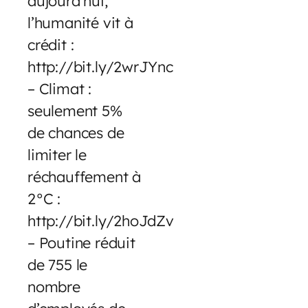
aujourd’hui,
l’humanité vit à
crédit :
http://bit.ly/2wrJYnc
– Climat :
seulement 5%
de chances de
limiter le
réchauffement à
2°C :
http://bit.ly/2hoJdZv
– Poutine réduit
de 755 le
nombre