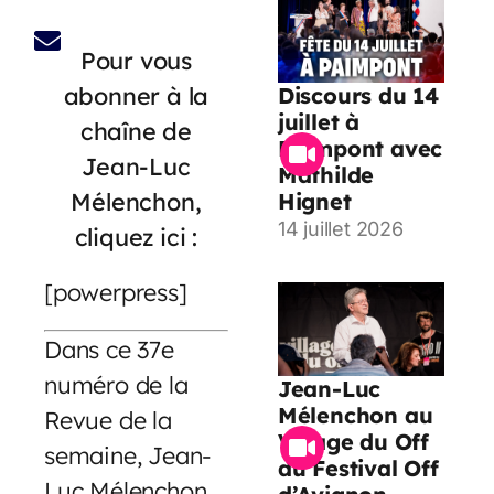
Pour vous
abonner à la
Discours du 14
juillet à
chaîne de
Paimpont avec
Jean-Luc
Mathilde
Mélenchon,
Hignet
14 juillet 2026
cliquez ici :
[powerpress]
Dans ce 37e
numéro de la
Jean-Luc
Mélenchon au
Revue de la
Village du Off
semaine, Jean-
du Festival Off
Luc Mélenchon