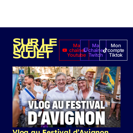
SUR LE
Ma
Ma
Mon
MÊME
chaîne
chaîne
compte
SUJET
Youtube
Twitch
Tiktok
Vlog au Festival d’Avignon