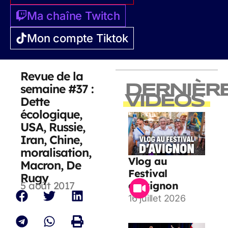
Ma chaîne Twitch
Mon compte Tiktok
Revue de la
semaine #37 :
DERNIÈR
VIDEOS
Dette
écologique,
USA, Russie,
Iran, Chine,
moralisation,
Vlog au
Macron, De
Festival
Rugy
5 août 2017
d’Avignon
16 juillet 2026