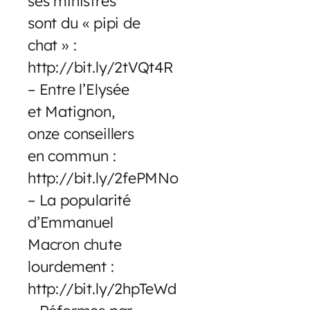
ses ministres
sont du « pipi de
chat » :
http://bit.ly/2tVQt4R
– Entre l’Elysée
et Matignon,
onze conseillers
en commun :
http://bit.ly/2fePMNo
– La popularité
d’Emmanuel
Macron chute
lourdement :
http://bit.ly/2hpTeWd