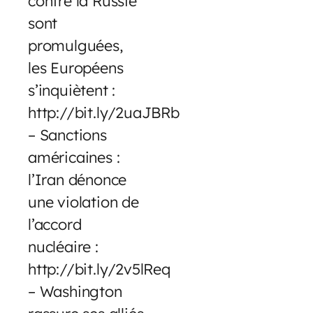
contre la Russie
sont
promulguées,
les Européens
s’inquiètent :
http://bit.ly/2uaJBRb
– Sanctions
américaines :
l’Iran dénonce
une violation de
l’accord
nucléaire :
http://bit.ly/2v5lReq
– Washington