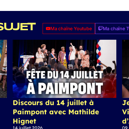
SUJET
Ma chaîne Youtube
Ma chaîne T
Discours du 14 juillet à
J
Paimpont avec Mathilde
Vi
Hignet
d
14 juillet 2026
09 