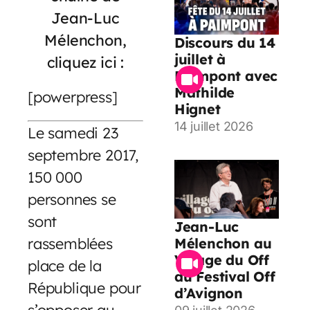
Jean-Luc
Mélenchon,
Discours du 14
juillet à
cliquez ici :
Paimpont avec
Mathilde
[powerpress]
Hignet
14 juillet 2026
Le samedi 23
septembre 2017,
150 000
personnes se
sont
Jean-Luc
rassemblées
Mélenchon au
Village du Off
place de la
du Festival Off
République pour
d’Avignon
s’opposer au