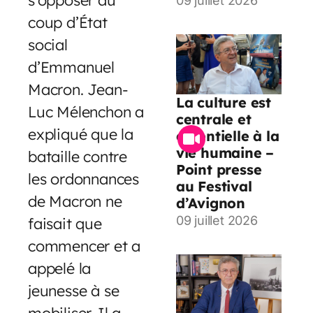
09 juillet 2026
coup d’État
social
d’Emmanuel
Macron. Jean-
La culture est
Luc Mélenchon a
centrale et
expliqué que la
essentielle à la
vie humaine –
bataille contre
Point presse
les ordonnances
au Festival
de Macron ne
d’Avignon
09 juillet 2026
faisait que
commencer et a
appelé la
jeunesse à se
mobiliser. Il a