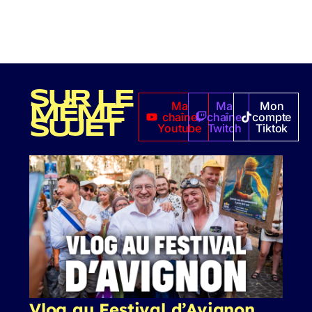
SUR LE
Ma
Ma
Mon
MÊME
chaîne
chaîne
compte
SUJET
Youtube
Twitch
Tiktok
Vlog au Festival d’Avignon