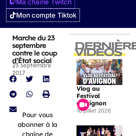
Ma chaîne Twitch
Mon compte Tiktok
Marche du 23
septembre
DERNIÈR
VIDEOS
contre le coup
d’État social
23 septembre
2017
Vlog au
Festival
d’Avignon
16 juillet 2026
Pour vous
abonner à la
chaîne de