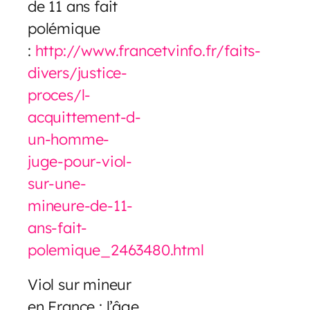
de 11 ans fait
polémique
:
http://www.francetvinfo.fr/faits-
divers/justice-
proces/l-
acquittement-d-
un-homme-
juge-pour-viol-
sur-une-
mineure-de-11-
ans-fait-
polemique_2463480.html
Viol sur mineur
en France : l’âge