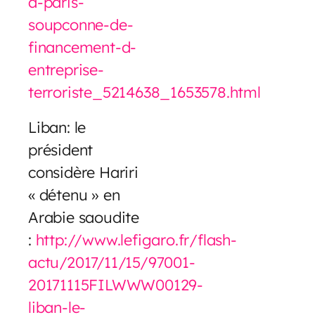
a-paris-
soupconne-de-
financement-d-
entreprise-
terroriste_5214638_1653578.html
Liban: le
président
considère Hariri
« détenu » en
Arabie saoudite
:
http://www.lefigaro.fr/flash-
actu/2017/11/15/97001-
20171115FILWWW00129-
liban-le-