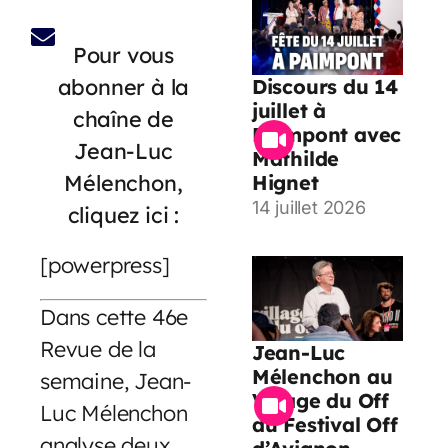
Pour vous
abonner à la
Discours du 14
juillet à
chaîne de
Paimpont avec
Jean-Luc
Mathilde
Mélenchon,
Hignet
14 juillet 2026
cliquez ici :
[powerpress]
Dans cette 46e
Revue de la
Jean-Luc
Mélenchon au
semaine, Jean-
Village du Off
Luc Mélenchon
du Festival Off
analyse deux