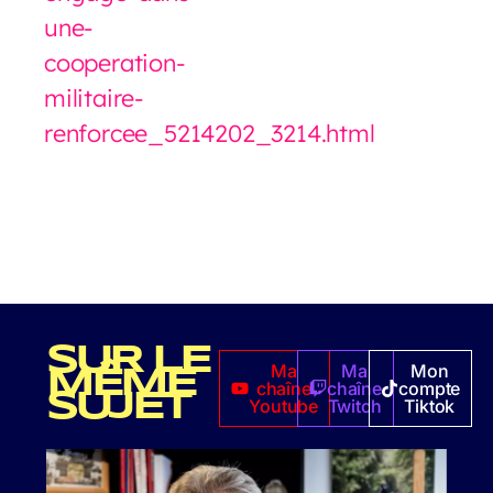
une-
cooperation-
militaire-
renforcee_5214202_3214.html
SUR LE
Ma
Ma
Mon
MÊME
chaîne
chaîne
compte
SUJET
Youtube
Twitch
Tiktok