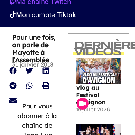
Ma chaîne Twitch
Mon compte Tiktok
Pour une fois,
on parle de
DERNIÈR
VIDEOS
Mayotte à
l’Assemblée
31 janvier 2018
Vlog au
Festival
d’Avignon
Pour vous
16 juillet 2026
abonner à la
chaîne de
Jean-Luc