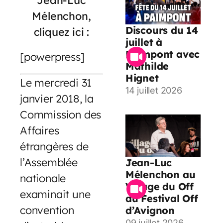
Mélenchon,
Discours du 14
cliquez ici :
juillet à
Paimpont avec
[powerpress]
Mathilde
Hignet
Le mercredi 31
14 juillet 2026
janvier 2018, la
Commission des
Affaires
étrangères de
l’Assemblée
Jean-Luc
Mélenchon au
nationale
Village du Off
examinait une
du Festival Off
convention
d’Avignon
09 juillet 2026