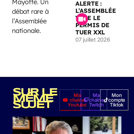
Mayotte. Un
ALERTE :
L’ASSEMBLÉE
débat rare à
VOTE LE
l’Assemblée
PERMIS DE
nationale.
TUER XXL
07 juillet 2026
SUR LE
Ma
Ma
Mon
MÊME
chaîne
chaîne
compte
SUJET
Youtube
Twitch
Tiktok