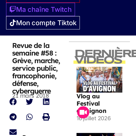
Ma chaîne Twitch
Mon compte Tiktok
Revue de la
semaine #58 :
DERNIÈR
VIDEOS
Grève, marche,
service public,
francophonie,
défense,
cyberguerre
21 mars 2018
Vlog au
Festival
d’Avignon
16 juillet 2026