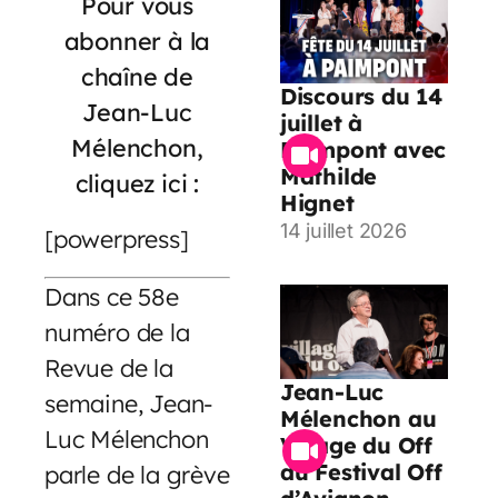
Pour vous
abonner à la
chaîne de
Discours du 14
Jean-Luc
juillet à
Mélenchon,
Paimpont avec
Mathilde
cliquez ici :
Hignet
14 juillet 2026
[powerpress]
Dans ce 58e
numéro de la
Revue de la
Jean-Luc
semaine, Jean-
Mélenchon au
Luc Mélenchon
Village du Off
du Festival Off
parle de la grève