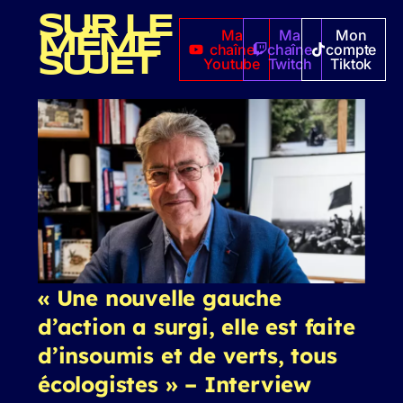
SUR LE
Ma
Ma
Mon
MÊME
chaîne
chaîne
compte
SUJET
Youtube
Twitch
Tiktok
« Une nouvelle gauche
d’action a surgi, elle est faite
d’insoumis et de verts, tous
écologistes » – Interview