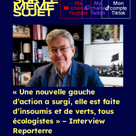
SUR LE
Ma
Ma
Mon
MÊME
chaîne
chaîne
compte
SUJET
Youtube
Twitch
Tiktok
« Une nouvelle gauche
d’action a surgi, elle est faite
d’insoumis et de verts, tous
écologistes » – Interview
Reporterre