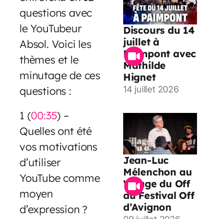
questions avec
le YouTubeur
Discours du 14
juillet à
Absol. Voici les
Paimpont avec
thèmes et le
Mathilde
minutage de ces
Hignet
questions :
14 juillet 2026
1 (
00:35
) –
Quelles ont été
vos motivations
Jean-Luc
d’utiliser
Mélenchon au
YouTube comme
Village du Off
moyen
du Festival Off
d’Avignon
d’expression ?