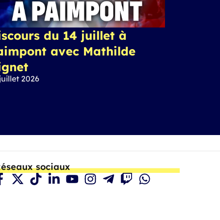
scours du 14 juillet à
aimpont avec Mathilde
ignet
juillet 2026
éseaux sociaux