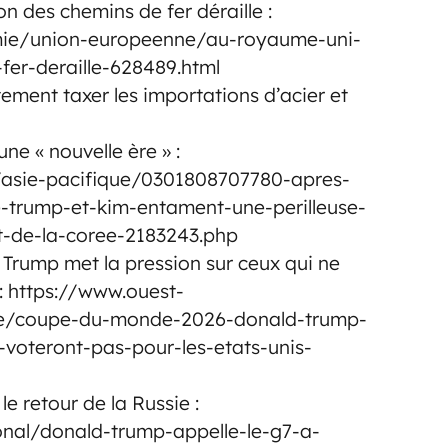
n des chemins de fer déraille :
omie/union-europeenne/au-royaume-uni-
fer-deraille-628489.html
ement taxer les importations d’acier et
ne « nouvelle ère » :
/asie-pacifique/0301808707780-apres-
-trump-et-kim-entament-une-perilleuse-
t-de-la-coree-2183243.php
rump met la pression sur ceux qui ne
 : https://www.ouest-
de/coupe-du-monde-2026-donald-trump-
-voteront-pas-pour-les-etats-unis-
le retour de la Russie :
onal/donald-trump-appelle-le-g7-a-