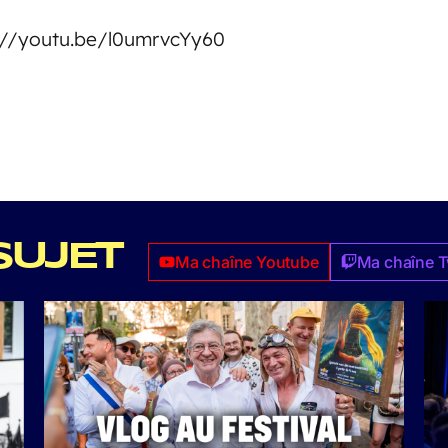
ps://youtu.be/l0umrvcYy60
SUJET
Ma chaîne Youtube
Ma chaîne T