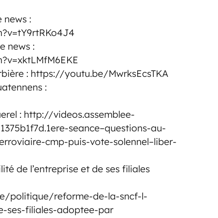
e news :
h?v=tY9rtRKo4J4
ke news :
ch?v=xktLMfM6EKE
orbière : https://youtu.be/MwrksEcsTKA
uatennens :
erel : http://videos.assemblee-
11375b1f7d.1ere-seance–questions-au-
roviaire-cmp-puis-vote-solennel–liber-
ité de l’entreprise et de ses filiales
le/politique/reforme-de-la-sncf-l-
de-ses-filiales-adoptee-par