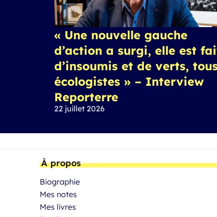
« Une nouvelle gauche
d’action a surgi, elle est fa
d’insoumis et de verts, tou
écologistes » – Interview
Reporterre
22 juillet 2026
À propos
Biographie
Mes notes
Mes livres