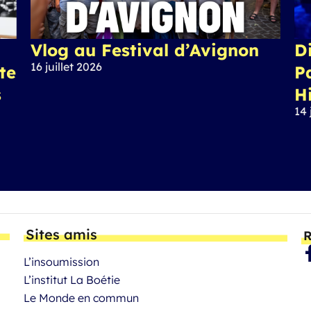
Vlog au Festival d’Avignon
Di
16 juillet 2026
ite
P
s
H
14 
Sites amis
R
L’insoumission
L’institut La Boétie
Le Monde en commun