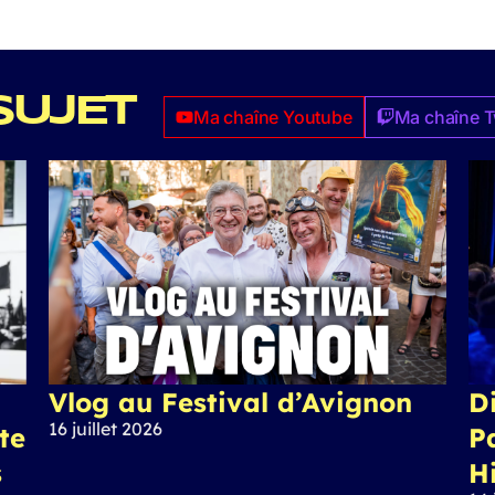
SUJET
Ma chaîne Youtube
Ma chaîne T
Vlog au Festival d’Avignon
Di
16 juillet 2026
ite
P
s
H