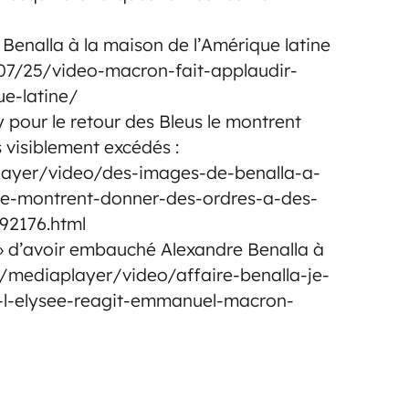
Benalla à la maison de l’Amérique latine
/07/25/video-macron-fait-applaudir-
ue-latine/
 pour le retour des Bleus le montrent
 visiblement excédés :
ayer/video/des-images-de-benalla-a-
-le-montrent-donner-des-ordres-a-des-
092176.html
 » d’avoir embauché Alexandre Benalla à
m/mediaplayer/video/affaire-benalla-je-
a-l-elysee-reagit-emmanuel-macron-