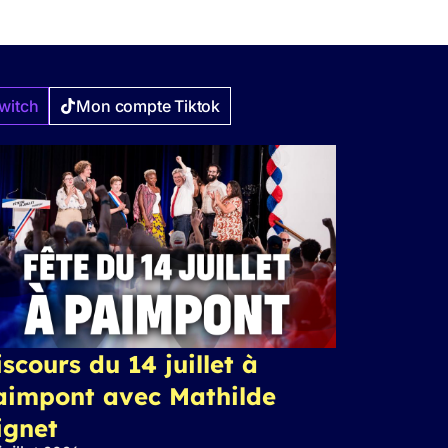
witch
Mon compte Tiktok
scours du 14 juillet à
aimpont avec Mathilde
ignet