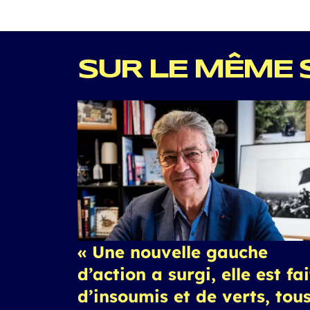
SUR LE MÊME 
« Une nouvelle gauche
d’action a surgi, elle est fa
d’insoumis et de verts, tou