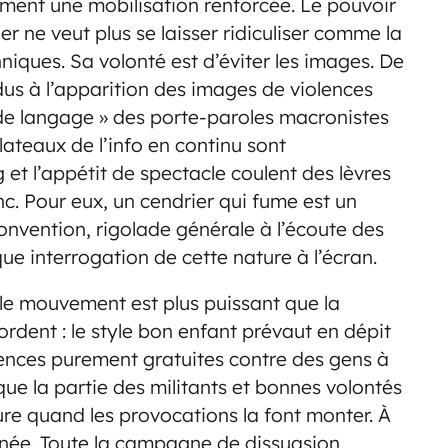
irment une mobilisation renforcée. Le pouvoir
ier ne veut plus se laisser ridiculiser comme la
niques. Sa volonté est d’éviter les images. De
ndus à l’apparition des images de violences
s de langage » des porte-paroles macronistes
lateaux de l’info en continu sont
et l’appétit de spectacle coulent des lèvres
 Pour eux, un cendrier qui fume est un
onvention, rigolade générale à l’écoute des
ue interrogation de cette nature à l’écran.
 : le mouvement est plus puissant que la
dent : le style bon enfant prévaut en dépit
lences purement gratuites contre des gens à
que la partie des militants et bonnes volontés
ure quand les provocations la font monter. À
gagnée. Toute la campagne de dissuasion