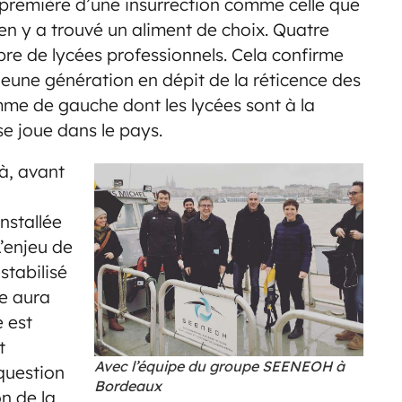
première d’une insurrection comme celle que
en y a trouvé un aliment de choix. Quatre
bre de lycées professionnels. Cela confirme
jeune génération en dépit de la réticence des
me de gauche dont les lycées sont à la
se joue dans le pays.
à, avant
l
installée
’enjeu de
stabilisé
le aura
e est
t
Avec l’équipe du groupe SEENEOH à
question
Bordeaux
n de la