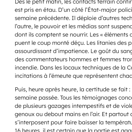
Dès le petit matin, les contacts terrain conf
est pris en étau. D’un côté l’État-major polic
semaine précédente. Il déploie d’autres tech
l’autre, le pouvoir et les médias sont suspe
dont ils comptent se nourrir. Les « élément
puent le coup monté déçu. Les litanies des p
assourdissant d’impatience. Le goût du sang 
des commentateurs hommes et femmes tronc.
incendie. Dans les locaux techniques de la C
incitations à l’émeute que représentent chaq
Puis, heure après heure, la certitude se fait
semaine passée. Tous les témoignages concor
de plusieurs gazages intempestifs et de vio
genoux ou debout mains en l’air. Et partout 
s’interposent pour faire baisser la températ
16 heures, il est certain que la partie est 