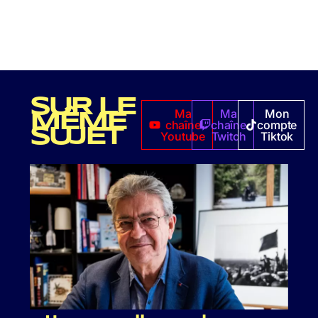
SUR LE
Ma
Ma
Mon
MÊME
chaîne
chaîne
compte
SUJET
Youtube
Twitch
Tiktok