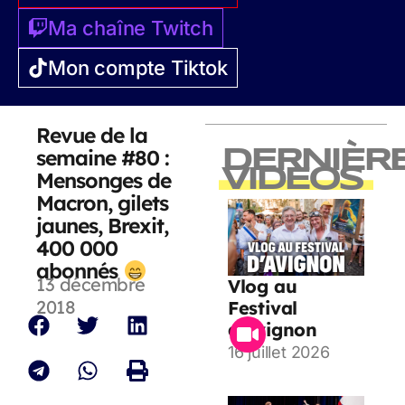
Ma chaîne Twitch
Mon compte Tiktok
Revue de la
semaine #80 :
DERNIÈR
VIDEOS
Mensonges de
Macron, gilets
jaunes, Brexit,
400 000
abonnés
13 décembre
Vlog au
2018
Festival
d’Avignon
16 juillet 2026