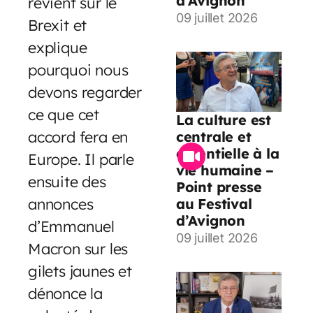
d’Avignon
revient sur le
09 juillet 2026
Brexit et
explique
pourquoi nous
devons regarder
ce que cet
La culture est
accord fera en
centrale et
essentielle à la
Europe. Il parle
vie humaine –
ensuite des
Point presse
annonces
au Festival
d’Avignon
d’Emmanuel
09 juillet 2026
Macron sur les
gilets jaunes et
dénonce la