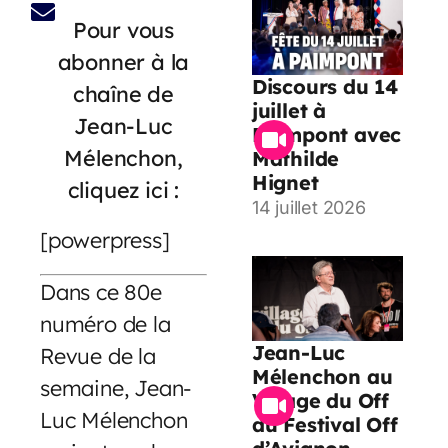
Pour vous
abonner à la
Discours du 14
chaîne de
juillet à
Jean-Luc
Paimpont avec
Mélenchon,
Mathilde
Hignet
cliquez ici :
14 juillet 2026
[powerpress]
Dans ce 80e
numéro de la
Jean-Luc
Revue de la
Mélenchon au
semaine, Jean-
Village du Off
Luc Mélenchon
du Festival Off