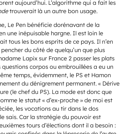
rent aujourd’hui. L’algorithme qui a fait les
nde
trouverait là un autre bon usage.
ême, Le Pen bénéficie dorénavant de la
n une inépuisable hargne. Il est loin le
t tous les bons esprits de ce pays. Il n’en
e pencher du côté de quelqu’un que plus
madame Lapix sur France 2 passer les plats
 questions corpos ou embrouillées a eu un
le même temps, évidemment, le PS et Hamon
agnement du dénigrement permanent. « Dérive
aure (le chef du PS). La mode est donc que
omme le statut « d’ex-proche » de moi est
ée, les vocations au tir dans le dos
e sais. Car la stratégie du pouvoir est
uxièmes tours d’élections dont il a besoin :
soumis confinés dans la léproserie de l’autre.