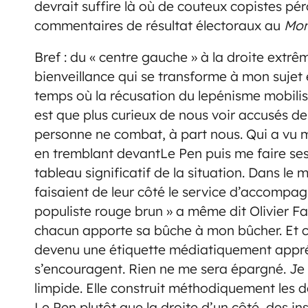
devrait suffire là où de couteux copistes péro
commentaires de résultat électoraux au
Mo
Bref : du « centre gauche » à la droite extr
bienveillance qui se transforme à mon sujet e
temps où la récusation du lepénisme mobilisai
est que plus curieux de nous voir accusés d
personne ne combat, à part nous. Qui a vu 
en tremblant devantLe Pen puis me faire ses
tableau significatif de la situation. Dans 
faisaient de leur côté le service d’accomp
populiste rouge brun » a même dit Olivier F
chacun apporte sa bûche à mon bûcher. Et c
devenu une étiquette médiatiquement appréci
s’encouragent. Rien ne me sera épargné. Je l
limpide. Elle construit méthodiquement les de
Le Pen plutôt que la droite d’un côté, des in