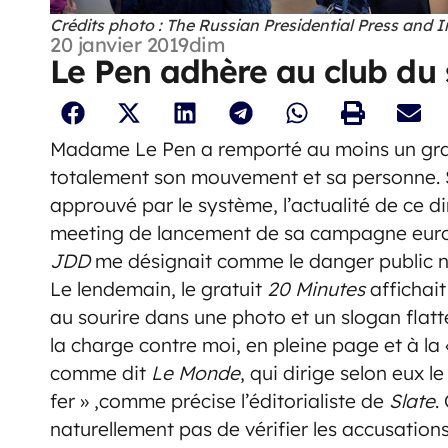
Crédits photo : The Russian Presidential Press and 
20 janvier 2019
dim
Le Pen adhère au club du
Madame Le Pen a remporté au moins un gran
totalement son mouvement et sa personne. 
approuvé par le système, l’actualité de ce di
meeting de lancement de sa campagne euro
JDD
me désignait comme le danger public n
Le lendemain, le gratuit
20 Minutes
affichait
au sourire dans une photo et un slogan flatt
la charge contre moi, en pleine page et à la 
comme dit
Le
M
onde
, qui dirige selon eux
fer » ,comme précise l’éditorialiste de
Slate
.
naturellement pas de vérifier les accusations 