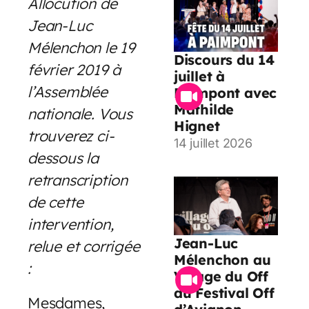
Allocution de
Jean-Luc
Mélenchon le 19
Discours du 14
février 2019 à
juillet à
l’Assemblée
Paimpont avec
Mathilde
nationale. Vous
Hignet
trouverez ci-
14 juillet 2026
dessous la
retranscription
de cette
intervention,
Jean-Luc
relue et corrigée
Mélenchon au
:
Village du Off
du Festival Off
Mesdames,