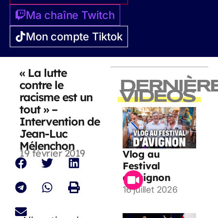
Ma chaîne Twitch
Mon compte Tiktok
« La lutte
contre le
DERNIÈR
VIDEOS
racisme est un
tout » –
Intervention de
Jean-Luc
Mélenchon
19 février 2019
Vlog au
Festival
d’Avignon
16 juillet 2026