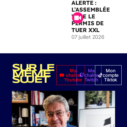
ALERTE :
L’ASSEMBLÉE
VOTE LE
PERMIS DE
TUER XXL
07 juillet 2026
SUR LE
Ma
Ma
Mon
MÊME
chaîne
chaîne
compte
SUJET
Youtube
Twitch
Tiktok