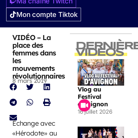
Ma chaîne Twitch
Mon compte Tiktok
VIDÉO – La
place des
DERNIÈR
VIDEOS
femmes dans
les
mouvements
révolutionnaires
8 mars 2019
Vlog au
Festival
d’Avignon
16 juillet 2026
Échange avec
«Hérodote» au