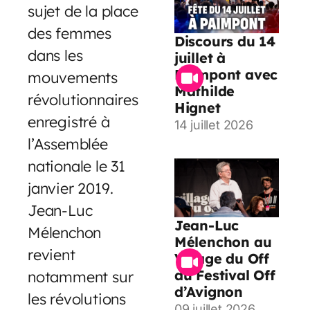
sujet de la place
des femmes
Discours du 14
dans les
juillet à
Paimpont avec
mouvements
Mathilde
révolutionnaires
Hignet
enregistré à
14 juillet 2026
l’Assemblée
nationale le 31
janvier 2019.
Jean-Luc
Jean-Luc
Mélenchon
Mélenchon au
revient
Village du Off
du Festival Off
notamment sur
d’Avignon
les révolutions
09 juillet 2026