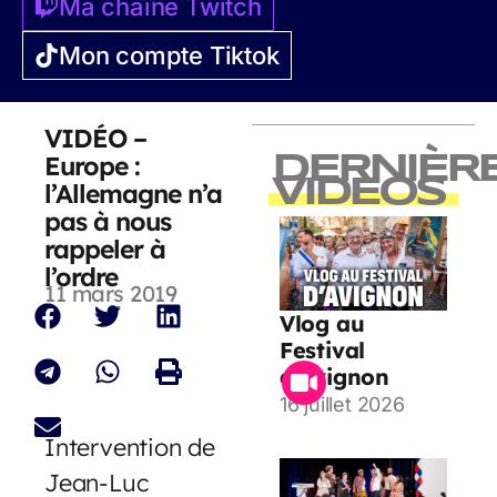
Ma chaîne Twitch
Mon compte Tiktok
VIDÉO –
Europe :
DERNIÈR
VIDEOS
l’Allemagne n’a
pas à nous
rappeler à
l’ordre
11 mars 2019
Vlog au
Festival
d’Avignon
16 juillet 2026
Intervention de
Jean-Luc