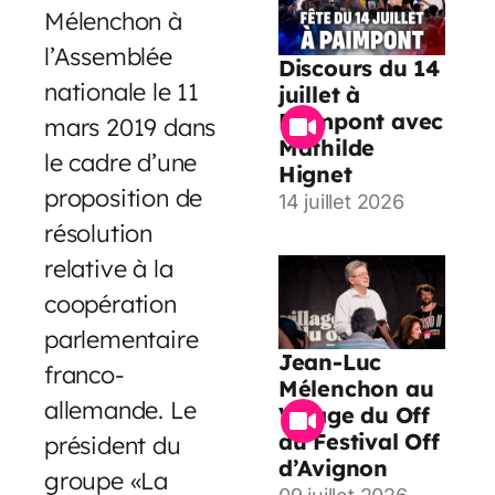
Mélenchon à
l’Assemblée
Discours du 14
nationale le 11
juillet à
Paimpont avec
mars 2019 dans
Mathilde
le cadre d’une
Hignet
proposition de
14 juillet 2026
résolution
relative à la
coopération
parlementaire
Jean-Luc
franco-
Mélenchon au
allemande. Le
Village du Off
du Festival Off
président du
d’Avignon
groupe «La