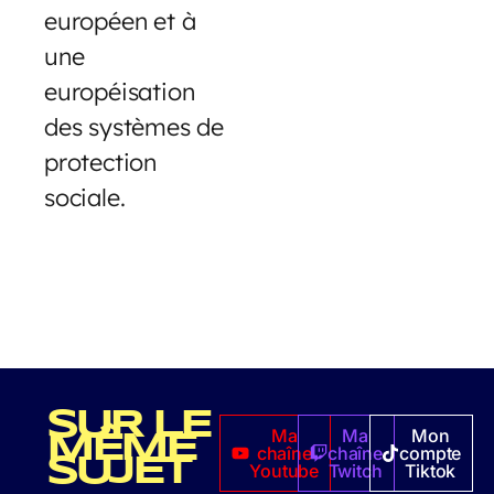
européen et à
une
européisation
des systèmes de
protection
sociale.
SUR LE
Ma
Ma
Mon
MÊME
chaîne
chaîne
compte
SUJET
Youtube
Twitch
Tiktok