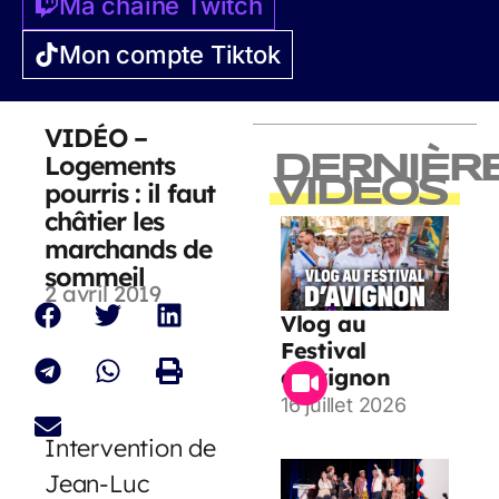
Ma chaîne Twitch
Mon compte Tiktok
VIDÉO –
Logements
DERNIÈR
VIDEOS
pourris : il faut
châtier les
marchands de
sommeil
2 avril 2019
Vlog au
Festival
d’Avignon
16 juillet 2026
Intervention de
Jean-Luc