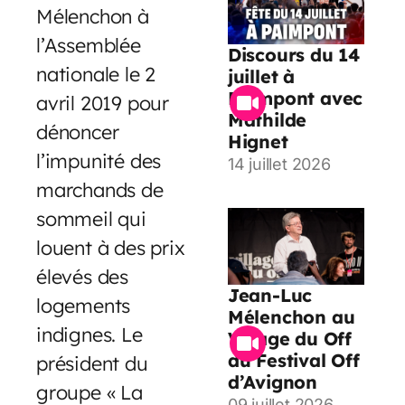
Mélenchon à
l’Assemblée
Discours du 14
nationale le 2
juillet à
Paimpont avec
avril 2019 pour
Mathilde
dénoncer
Hignet
l’impunité des
14 juillet 2026
marchands de
sommeil qui
louent à des prix
élevés des
Jean-Luc
logements
Mélenchon au
indignes. Le
Village du Off
du Festival Off
président du
d’Avignon
groupe « La
09 juillet 2026