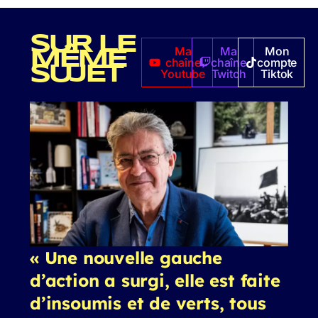
SUR LE
Ma
Ma
Mon
MÊME
chaîne
chaîne
compte
SUJET
Youtube
Twitch
Tiktok
« Une nouvelle gauche
d’action a surgi, elle est faite
d’insoumis et de verts, tous