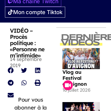
Ma chaîne Twitch
Mon compte Tiktok
VIDÉO –
Procès
DERNIÈR
VIDEOS
politique :
«Personne ne
m’intimide»
14 septembre
2019
Vlog au
Festival
d’Avignon
16 juillet 2026
Pour vous
abonner à la