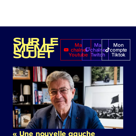
SUR LE
Ma
Ma
Mon
MÊME
chaîne
chaîne
compte
SUJET
Youtube
Twitch
Tiktok
« Une nouvelle gauche