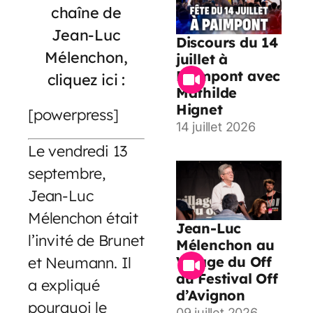
chaîne de
Jean-Luc
Discours du 14
Mélenchon,
juillet à
Paimpont avec
cliquez ici :
Mathilde
Hignet
[powerpress]
14 juillet 2026
Le vendredi 13
septembre,
Jean-Luc
Mélenchon était
Jean-Luc
l’invité de Brunet
Mélenchon au
et Neumann. Il
Village du Off
du Festival Off
a expliqué
d’Avignon
pourquoi le
09 juillet 2026