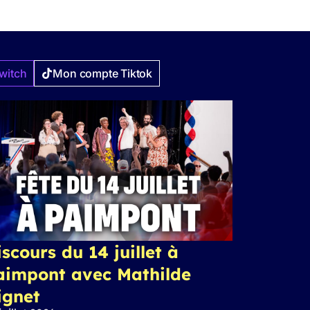
witch
Mon compte Tiktok
scours du 14 juillet à
aimpont avec Mathilde
ignet