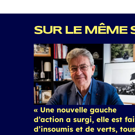
SUR LE MÊME 
« Une nouvelle gauche
d’action a surgi, elle est fa
d’insoumis et de verts, tou