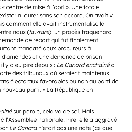
« centre de mise à l’abri ». Une totale
exister ni durer sans son accord. On avait vu
is comment elle avait instrumentalisé la
ontre nous (
lawfare
), un procès traquenard
 demande de report qui fut finalement
 pourtant mandaté deux procureurs à
nes d’amendes et une demande de prison
il y a eu pire depuis :
Le Canard enchaîné
a
 carte des tribunaux où seraient maintenus
ltats électoraux favorables ou non au parti de
n nouveau parti, « La République en
ainé
sur parole, cela va de soi. Mais
à l’Assemblée nationale. Pire, elle a aggravé
 par
Le Canard
n’était pas une note (ce que