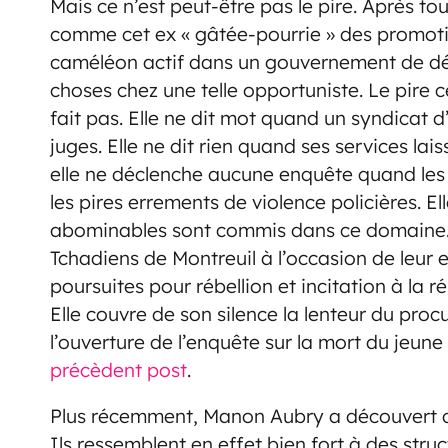
Mais ce n’est peut-être pas le pire. Après 
comme cet ex « gâtée-pourrie » des promotio
caméléon actif dans un gouvernement de déri
choses chez une telle opportuniste. Le pire ce
fait pas. Elle ne dit mot quand un syndicat 
juges. Elle ne dit rien quand ses services lai
elle ne déclenche aucune enquête quand les p
les pires errements de violence policières. E
abominables sont commis dans ce domaine. P
Tchadiens de Montreuil à l’occasion de leur e
poursuites pour rébellion et incitation à la r
Elle couvre de son silence la lenteur du procu
l’ouverture de l’enquête sur la mort du jeun
précèdent post
.
Plus récemment, Manon Aubry a découvert de
Ils ressemblent en effet bien fort à des str