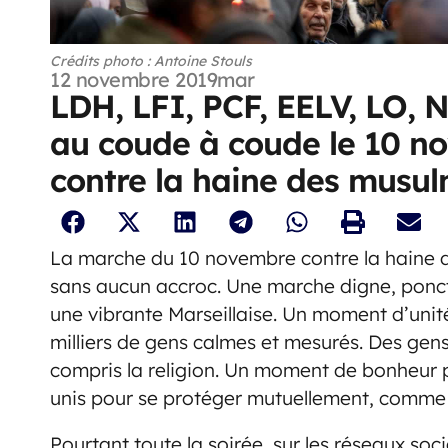
Crédits photo : Antoine Stouls
12 novembre 2019
mar
LDH, LFI, PCF, EELV, LO, 
au coude à coude le 10 no
contre la haine des musu
La marche du 10 novembre contre la haine 
sans aucun accroc. Une marche digne, ponct
une vibrante Marseillaise. Un moment d’unit
milliers de gens calmes et mesurés. Des gens 
compris la religion. Un moment de bonheur p
unis pour se protéger mutuellement, comme el
Pourtant toute la soirée, sur les réseaux soci