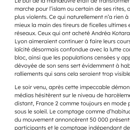
Le but de la manœuvre était de transformer
marche pour l’islam ou certain de ses rites, o
plus violents. Ce qui naturellement n’a rien à
mieux la main des tireurs de ficelles ultimes 
réseaux. Ceux qui ont acheté Andréa Kotarac
Lyon aimeraient continuer à faire leurs cour
laïcité désormais confondue avec la lutte 
bloc, ainsi que les populations censées y app
dévoyée de son sens sert évidemment à hab
ralliements qui sans cela seraient trop visib
Le soir venu, après cette impeccable démonst
médias hésitèrent sur le niveau de harcèlem
distant, France 2 comme toujours en mode
sous le soleil. Le comptage comme d’habitu
du mouvement annoncèrent 50 000 présents, 
participants et le comptage indépendant de «