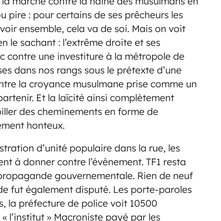
 la marche contre la haine des musulmans en
u pire : pour certains de ses prêcheurs les
 voir ensemble, cela va de soi. Mais on voit
en le sachant : l’extrême droite et ses
 contre une investiture à la métropole de
ses dans nos rangs sous le prétexte d’une
contre la croyance musulmane prise comme un
artenir. Et la laïcité ainsi complètement
iller des cheminements en forme de
lement honteux.
ration d’unité populaire dans la rue, les
ent à donner contre l’évènement. TF1 resta
 propagande gouvernementale. Rien de neuf
de fut également disputé. Les porte-paroles
la préfecture de police voit 10500
 l’institut » Macroniste payé par les