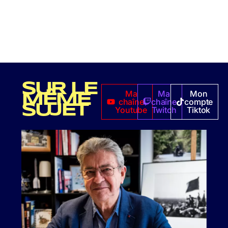
SUR LE
Ma
Ma
Mon
MÊME
chaîne
chaîne
compte
SUJET
Youtube
Twitch
Tiktok