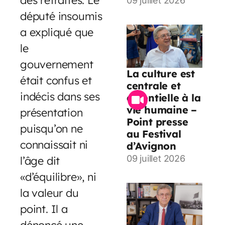
09 juillet 2026
député insoumis
a expliqué que
le
gouvernement
La culture est
était confus et
centrale et
indécis dans ses
essentielle à la
vie humaine –
présentation
Point presse
puisqu’on ne
au Festival
connaissait ni
d’Avignon
09 juillet 2026
l’âge dit
«d’équilibre», ni
la valeur du
point. Il a
dénoncé une