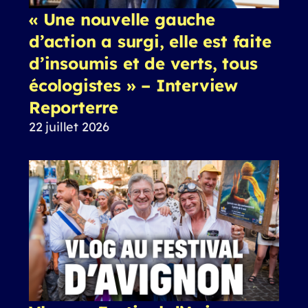
« Une nouvelle gauche
d’action a surgi, elle est faite
d’insoumis et de verts, tous
écologistes » – Interview
Reporterre
22 juillet 2026