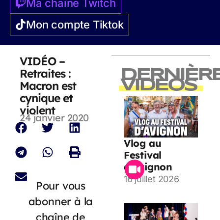
Ma chaîne Twitch
Mon compte Tiktok
VIDÉO –
Retraites :
DERNIÈR
VIDEOS
Macron est
cynique et
violent
24 janvier 2020
Vlog au
Festival
d’Avignon
16 juillet 2026
Pour vous
abonner à la
chaîne de