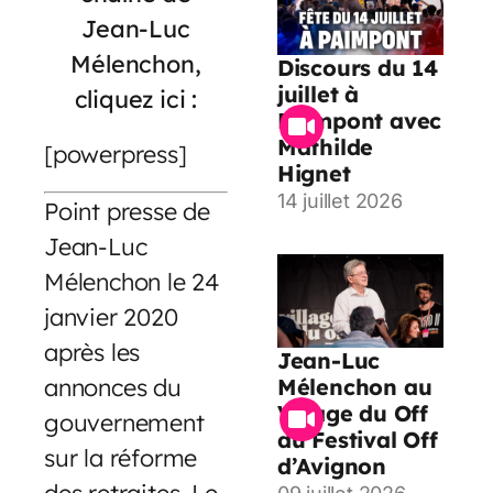
Jean-Luc
Mélenchon,
Discours du 14
juillet à
cliquez ici :
Paimpont avec
Mathilde
[powerpress]
Hignet
14 juillet 2026
Point presse de
Jean-Luc
Mélenchon le 24
janvier 2020
après les
Jean-Luc
annonces du
Mélenchon au
Village du Off
gouvernement
du Festival Off
sur la réforme
d’Avignon
des retraites. Le