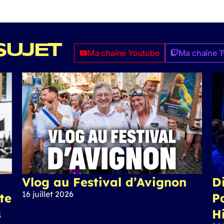
SUJET
Ma chaîne Youtube
Ma chaîne T
Vlog au Festival d’Avignon
Di
16 juillet 2026
ite
P
s
H