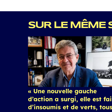
SUR LE MÊME 
« Une nouvelle gauche
d’action a surgi, elle est fa
d’insoumis et de verts, tou