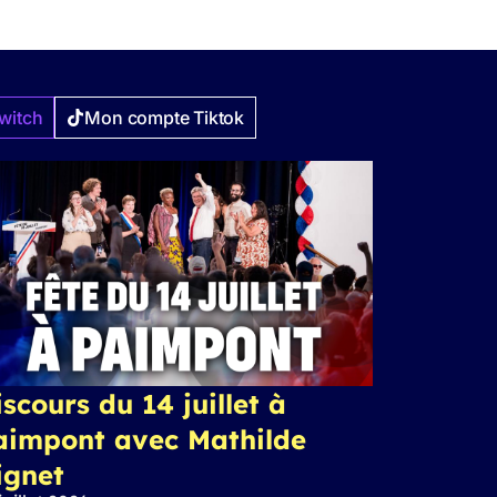
witch
Mon compte Tiktok
scours du 14 juillet à
aimpont avec Mathilde
ignet