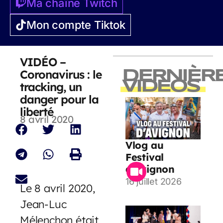
Ma chaîne Twitch
Mon compte Tiktok
VIDÉO –
Coronavirus : le
DERNIÈR
VIDEOS
tracking, un
danger pour la
liberté
8 avril 2020
Vlog au
Festival
d’Avignon
16 juillet 2026
Le 8 avril 2020,
Jean-Luc
Mélenchon était