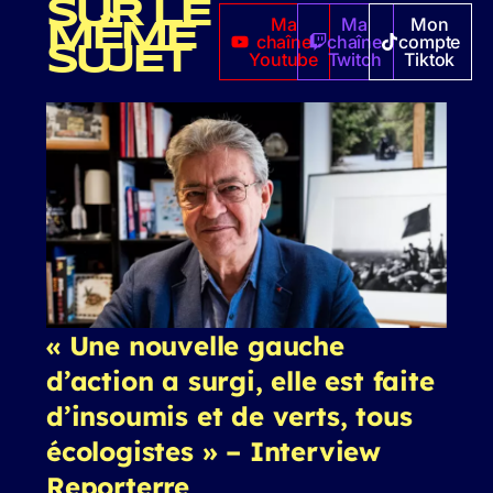
SUR LE
Ma
Ma
Mon
MÊME
chaîne
chaîne
compte
SUJET
Youtube
Twitch
Tiktok
« Une nouvelle gauche
d’action a surgi, elle est faite
d’insoumis et de verts, tous
écologistes » – Interview
Reporterre