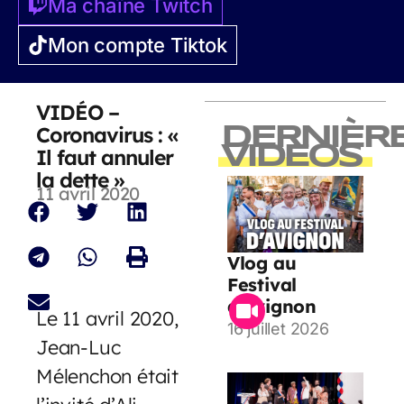
Ma chaîne Twitch
Mon compte Tiktok
VIDÉO –
Coronavirus : «
DERNIÈR
VIDEOS
Il faut annuler
la dette »
11 avril 2020
Vlog au
Festival
d’Avignon
Le 11 avril 2020,
16 juillet 2026
Jean-Luc
Mélenchon était