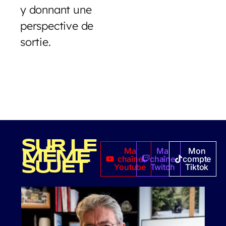
y donnant une
perspective de
sortie.
SUR LE
Ma
Ma
Mon
MÊME
chaîne
chaîne
compte
SUJET
Youtube
Twitch
Tiktok