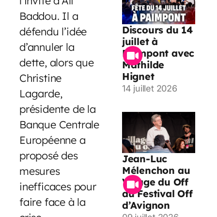
l’invité d’Ali
Baddou. Il a
Discours du 14
défendu l’idée
juillet à
d’annuler la
Paimpont avec
dette, alors que
Mathilde
Hignet
Christine
14 juillet 2026
Lagarde,
présidente de la
Banque Centrale
Européenne a
proposé des
Jean-Luc
mesures
Mélenchon au
Village du Off
inefficaces pour
du Festival Off
faire face à la
d’Avignon