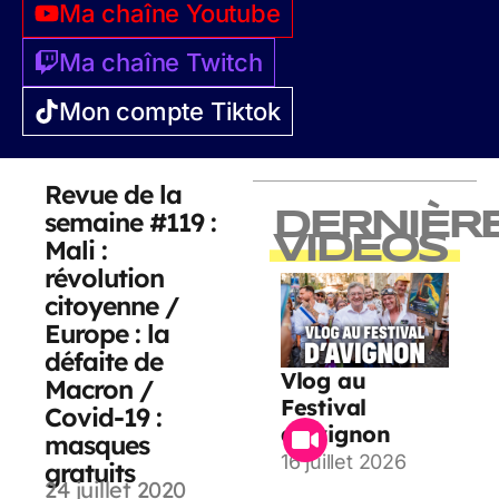
Ma chaîne Youtube
Ma chaîne Twitch
Mon compte Tiktok
Revue de la
semaine #119 :
DERNIÈR
VIDEOS
Mali :
révolution
citoyenne /
Europe : la
défaite de
Vlog au
Macron /
Festival
Covid-19 :
d’Avignon
masques
16 juillet 2026
gratuits
24 juillet 2020