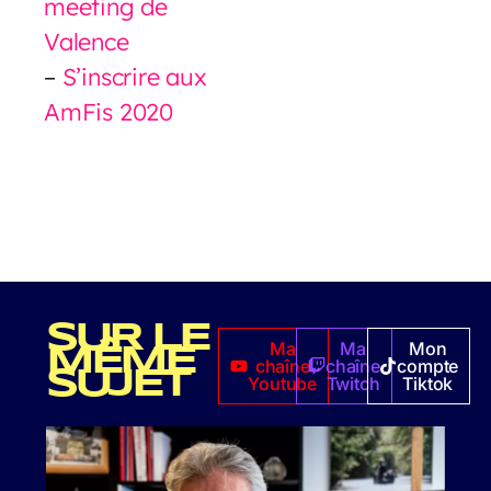
meeting de
Valence
–
S’inscrire aux
AmFis 2020
SUR LE
Ma
Ma
Mon
MÊME
chaîne
chaîne
compte
SUJET
Youtube
Twitch
Tiktok