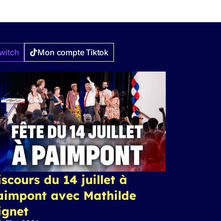
witch
Mon compte Tiktok
scours du 14 juillet à
aimpont avec Mathilde
ignet