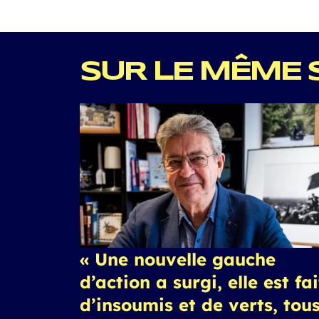
SUR LE MÊME 
« Une nouvelle gauche
d’action a surgi, elle est fa
d’insoumis et de verts, tou