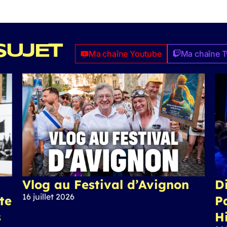
SUJET
Ma chaîne Youtube
Ma chaîne T
Vlog au Festival d’Avignon
Di
16 juillet 2026
ite
P
s
H