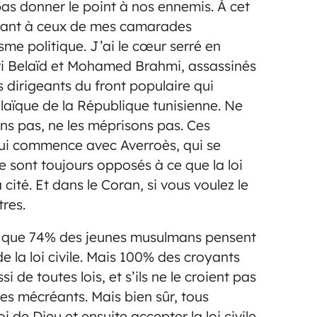
 pas donner le point à nos ennemis. À cet
ensant à ceux de mes camarades
sme politique. J’ai le cœur serré en
 Belaïd et Mohamed Brahmi, assassinés
s dirigeants du front populaire qui
 laïque de la République tunisienne. Ne
ons pas, ne les méprisons pas. Ces
ui commence avec Averroès, qui se
e sont toujours opposés à ce que la loi
a cité. Et dans le Coran, si vous voulez le
tres.
e que 74% des jeunes musulmans pensent
e la loi civile. Mais 100% des croyants
i de toutes lois, et s’ils ne le croient pas
es mécréants. Mais bien sûr, tous
i de Dieu et ensuite accepter la loi civile