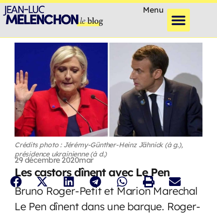
Menu
Crédits photo : Jérémy-Günther-Heinz Jähnick (à g.),
présidence ukrainienne (à d.)
29 décembre 2020
mar
Les castors dînent avec Le Pen
Bruno Roger-Petit et Marion Marechal
Le Pen dînent dans une barque. Roger-