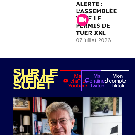
ALERTE :
L’ASSEMBLÉE
VOTE LE
PERMIS DE
TUER XXL
07 juillet 2026
SUR LE
Ma
Ma
Mon
MÊME
chaîne
chaîne
compte
SUJET
Youtube
Twitch
Tiktok