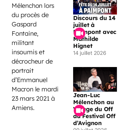
Mélenchon lors
du procès de
Discours du 14
Gaspard
juillet à
Paimpont avec
Fontaine,
Mathilde
militant
Hignet
insoumis et
14 juillet 2026
décrocheur de
portrait
d’Emmanuel
Macron le mardi
Jean-Luc
23 mars 2021 à
Mélenchon au
Amiens.
Village du Off
du Festival Off
d’Avignon