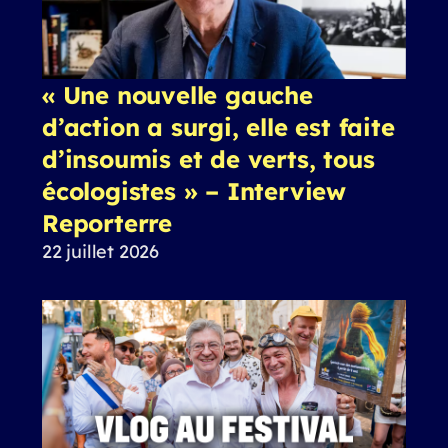
« Une nouvelle gauche
d’action a surgi, elle est faite
d’insoumis et de verts, tous
écologistes » – Interview
Reporterre
22 juillet 2026