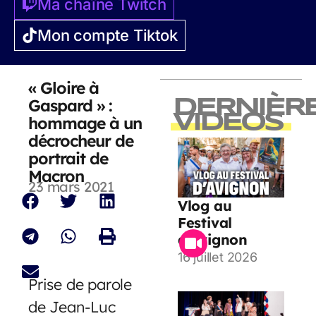
Ma chaîne Twitch
Mon compte Tiktok
« Gloire à
Gaspard » :
DERNIÈR
VIDEOS
hommage à un
décrocheur de
portrait de
Macron
23 mars 2021
Vlog au
Festival
d’Avignon
16 juillet 2026
Prise de parole
de Jean-Luc