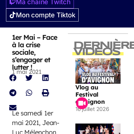
Ma chaîne Twitch
Mon compte Tiktok
1er Mai – Face
à la crise
DERNIÈR
VIDEOS
sociale,
s’engager et
lutter !
1 mai 2021
Vlog au
Festival
d’Avignon
16 juillet 2026
Le samedi 1er
mai 2021, Jean-
Luc Mélenchon