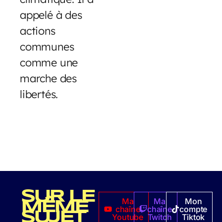
appelé à des
actions
communes
comme une
marche des
libertés.
SUR LE
Ma
Ma
Mon
MÊME
chaîne
chaîne
compte
SUJET
Youtube
Twitch
Tiktok