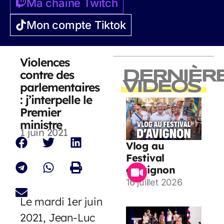
Ma chaîne Twitch
Mon compte Tiktok
Violences
contre des
DERNIÈR
VIDEOS
parlementaires
: j’interpelle le
Premier
ministre
1 juin 2021
Vlog au
Festival
d’Avignon
16 juillet 2026
Le mardi 1er juin
2021, Jean-Luc