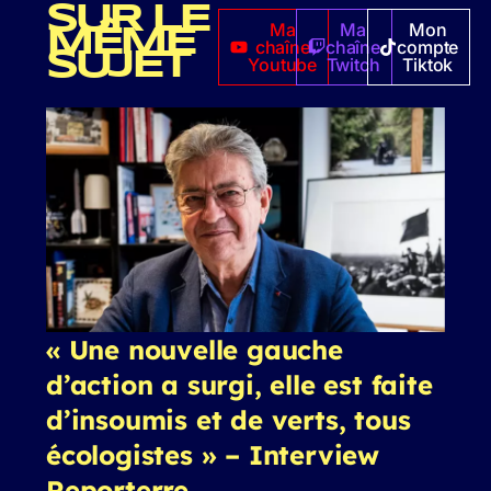
SUR LE
Ma
Ma
Mon
MÊME
chaîne
chaîne
compte
SUJET
Youtube
Twitch
Tiktok
« Une nouvelle gauche
d’action a surgi, elle est faite
d’insoumis et de verts, tous
écologistes » – Interview
Reporterre