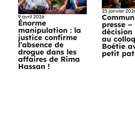
25 janvier 202
Communi
9 avril 2026
Énorme
presse –
manipulation : la
décision 
justice confirme
au collo
l’absence de
Boétie a
drogue dans les
petit pa
affaires de Rima
Hassan !