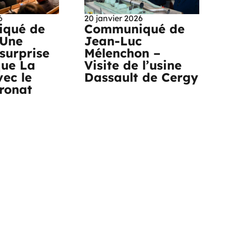
6
20 janvier 2026
qué de
Communiqué de
 Une
Jean-Luc
surprise
Mélenchon –
que La
Visite de l’usine
vec le
Dassault de Cergy
tronat