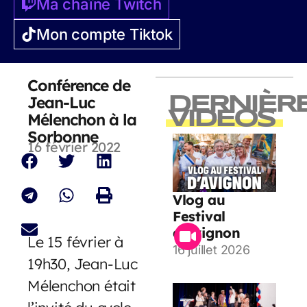
Ma chaîne Twitch
Mon compte Tiktok
Conférence de
Jean-Luc
DERNIÈR
VIDEOS
Mélenchon à la
Sorbonne
16 février 2022
Vlog au
Festival
d’Avignon
Le 15 février à
16 juillet 2026
19h30, Jean-Luc
Mélenchon était