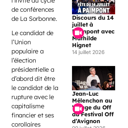
l’invité du cycle
de conférences
Discours du 14
de La Sorbonne.
juillet à
Paimpont avec
Le candidat de
Mathilde
l’Union
Hignet
populaire a
14 juillet 2026
l’élection
présidentielle a
d’abord dit être
le candidat de la
Jean-Luc
rupture avec le
Mélenchon au
capitalisme
Village du Off
du Festival Off
financier et ses
d’Avignon
corollaires