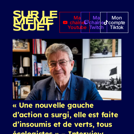
SUR LE
Ma
Ma
Mon
MÊME
chaîne
chaîne
compte
SUJET
Youtube
Twitch
Tiktok
« Une nouvelle gauche
d’action a surgi, elle est faite
d’insoumis et de verts, tous
écologistes » – Interview