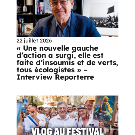
22 juillet 2026
« Une nouvelle gauche
d’action a surgi, elle est
faite d’insoumis et de verts,
tous écologistes » –
Interview Reporterre