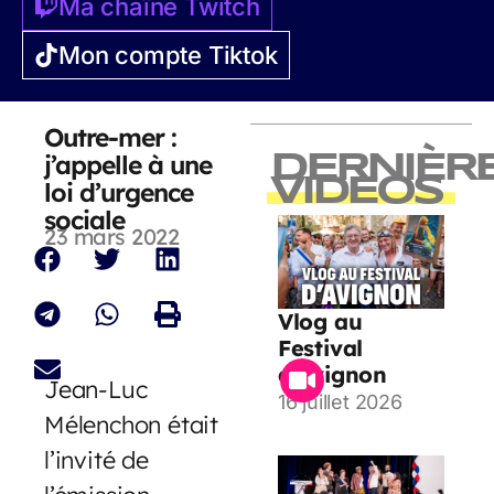
Ma chaîne Twitch
Mon compte Tiktok
Outre-mer :
j’appelle à une
DERNIÈR
VIDEOS
loi d’urgence
sociale
23 mars 2022
Vlog au
Festival
d’Avignon
Jean-Luc
16 juillet 2026
Mélenchon était
l’invité de