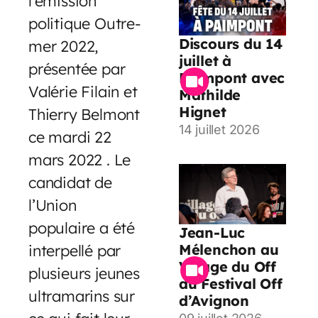
l’émission
politique Outre-
Discours du 14
mer 2022,
juillet à
présentée par
Paimpont avec
Valérie Filain et
Mathilde
Hignet
Thierry Belmont
14 juillet 2026
ce mardi 22
mars 2022 . Le
candidat de
l’Union
populaire a été
Jean-Luc
interpellé par
Mélenchon au
Village du Off
plusieurs jeunes
du Festival Off
ultramarins sur
d’Avignon