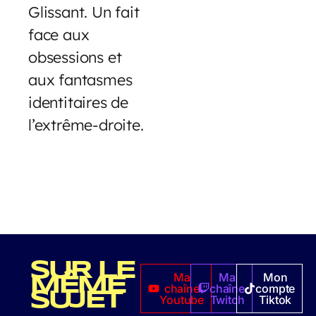
Glissant. Un fait
face aux
obsessions et
aux fantasmes
identitaires de
l’extrême-droite.
SUR LE
Ma
Ma
Mon
MÊME
chaîne
chaîne
compte
SUJET
Youtube
Twitch
Tiktok