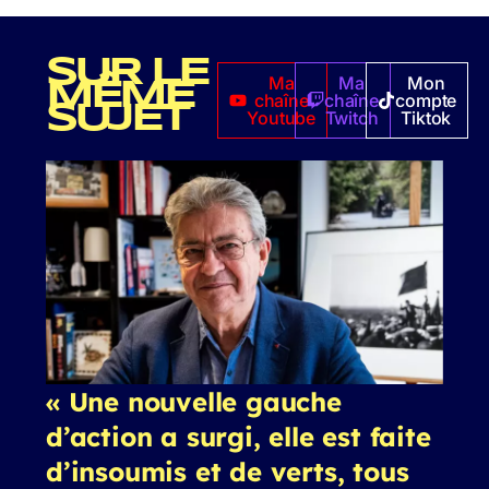
SUR LE
Ma
Ma
Mon
MÊME
chaîne
chaîne
compte
SUJET
Youtube
Twitch
Tiktok
« Une nouvelle gauche
d’action a surgi, elle est faite
d’insoumis et de verts, tous