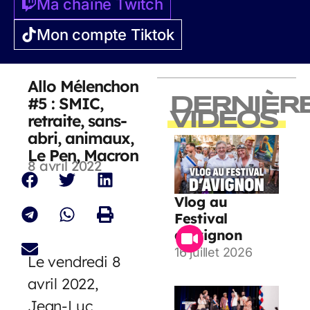
Ma chaîne Twitch
Mon compte Tiktok
Allo Mélenchon
#5 : SMIC,
DERNIÈR
VIDEOS
retraite, sans-
abri, animaux,
Le Pen, Macron
8 avril 2022
Vlog au
Festival
d’Avignon
16 juillet 2026
Le vendredi 8
avril 2022,
Jean-Luc