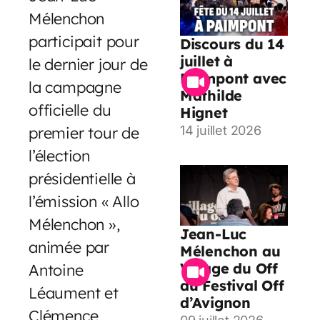
Mélenchon
participait pour
Discours du 14
juillet à
le dernier jour de
Paimpont avec
la campagne
Mathilde
officielle du
Hignet
premier tour de
14 juillet 2026
l’élection
présidentielle à
l’émission « Allo
Mélenchon »,
Jean-Luc
animée par
Mélenchon au
Village du Off
Antoine
du Festival Off
Léaument et
d’Avignon
Clémence