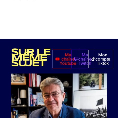
SUR LE
Ma
Ma
Mon
MÊME
chaîne
chaîne
compte
SUJET
Youtube
Twitch
Tiktok