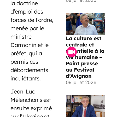
09 juillet 2026
la doctrine
d’emploi des
forces de l’ordre,
menée par le
ministre
La culture est
centrale et
Darmanin et le
essentielle à la
préfet, qui a
vie humaine –
permis ces
Point presse
au Festival
débordements
d’Avignon
inquiétants.
09 juillet 2026
Jean-Luc
Mélenchon s’est
ensuite exprimé
sur l’Ukraine et