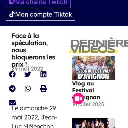
Ma chaîne Twitch
Mon compte Tiktok
Face à la
spéculation,
DERNIÈR
VIDEOS
nous
bloquerons les
prix !
29 mai 2022
Vlog au
Festival
d’Avignon
16 juillet 2026
Le dimanche 29
mai 2022, Jean-
Luc Mélenchon