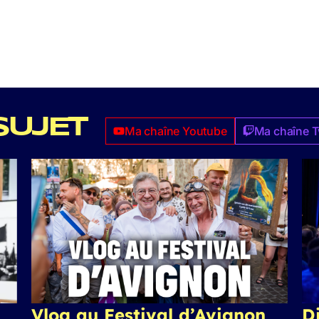
SUJET
Ma chaîne Youtube
Ma chaîne T
Vlog au Festival d’Avignon
Di