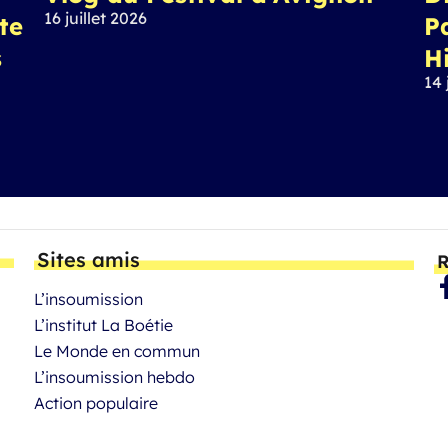
16 juillet 2026
ite
P
s
H
14 
Sites amis
R
L’insoumission
L’institut La Boétie
Le Monde en commun
L’insoumission hebdo
Action populaire