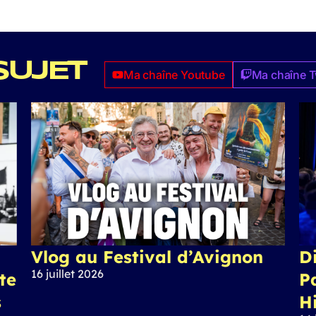
SUJET
Ma chaîne Youtube
Ma chaîne T
Vlog au Festival d’Avignon
Di
16 juillet 2026
ite
P
s
H