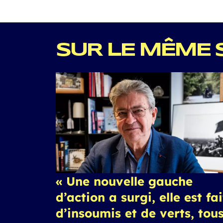
SUR LE MÊME 
« Une nouvelle gauche
d’action a surgi, elle est fa
d’insoumis et de verts, tou