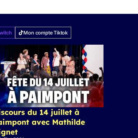
witch
Mon compte Tiktok
scours du 14 juillet à
aimpont avec Mathilde
ignet