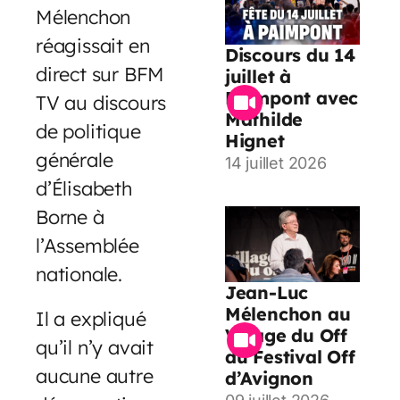
Mélenchon
réagissait en
Discours du 14
direct sur BFM
juillet à
Paimpont avec
TV au discours
Mathilde
de politique
Hignet
générale
14 juillet 2026
d’Élisabeth
Borne à
l’Assemblée
nationale.
Jean-Luc
Mélenchon au
Il a expliqué
Village du Off
qu’il n’y avait
du Festival Off
aucune autre
d’Avignon