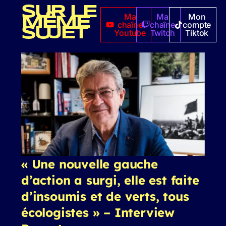
SUR LE
Ma
Ma
Mon
MÊME
chaîne
chaîne
compte
SUJET
Youtube
Twitch
Tiktok
« Une nouvelle gauche
d’action a surgi, elle est faite
d’insoumis et de verts, tous
écologistes » – Interview