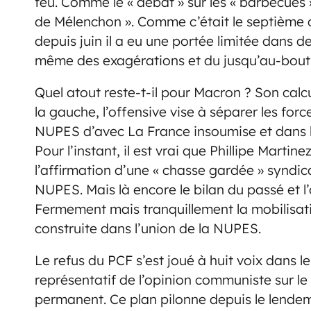
feu. Comme le « débat » sur les « barbecues 
de Mélenchon ». Comme c’était le septièm
depuis juin il a eu une portée limitée dans 
même des exagérations et du jusqu’au-boutis
Quel atout reste-t-il pour Macron ? Son calcul
la gauche, l’offensive vise à séparer les for
NUPES d’avec La France insoumise et dans la 
Pour l’instant, il est vrai que Phillipe Martin
l’affirmation d’une « chasse gardée » syndica
NUPES. Mais là encore le bilan du passé et l
Fermement mais tranquillement la mobilisati
construite dans l’union de la NUPES.
Le refus du PCF s’est joué à huit voix dans le
représentatif de l’opinion communiste sur le
permanent. Ce plan pilonne depuis le lendemain