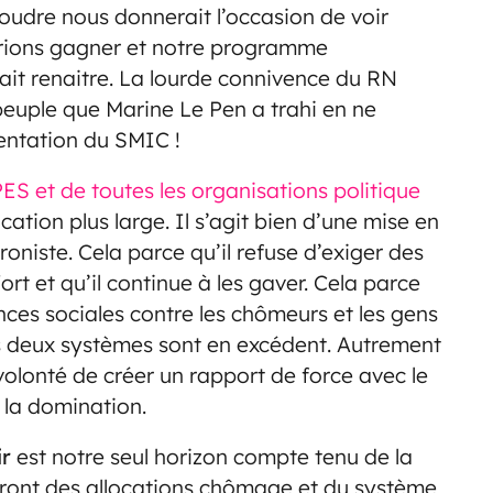
udre nous donnerait l’occasion de voir
urrions gagner et notre programme
rait renaitre. La lourde connivence du RN
peuple que Marine Le Pen a trahi en ne
entation du SMIC !
ES et de toutes les organisations politique
tion plus large. Il s’agit bien d’une mise en
oniste. Cela parce qu’il refuse d’exiger des
ffort et qu’il continue à les gaver. Cela parce
nces sociales contre les chômeurs et les gens
es deux systèmes sont en excédent. Autrement
a volonté de créer un rapport de force avec le
e la domination.
ir
est notre seul horizon compte tenu de la
e front des allocations chômage et du système