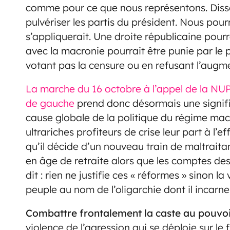
comme pour ce que nous représentons. Disso
pulvériser les partis du président. Nous po
s’appliquerait. Une droite républicaine pour
avec la macronie pourrait être punie par le 
votant pas la censure ou en refusant l’augm
La marche du 16 octobre à l’appel de la NUP
de gauche
prend donc désormais une significa
cause globale de la politique du régime macr
ultrariches profiteurs de crise leur part à l’e
qu’il décide d’un nouveau train de maltraita
en âge de retraite alors que les comptes d
dit : rien ne justifie ces « réformes » sinon l
peuple au nom de l’oligarchie dont il incarn
Combattre frontalement la caste au pouvo
violence de l’agression qui se déploie sur l