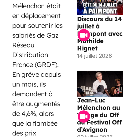
Mélenchon était
en déplacement
Discours du 14
pour soutenir les
juillet à
Paimpont avec
salariés de Gaz
Mathilde
Réseau
Hignet
Distribution
14 juillet 2026
France (GRDF).
En grève depuis
un mois, ils
demandent à
Jean-Luc
être augmentés
Mélenchon au
de 4,6%, alors
Village du Off
du Festival Off
que la flambée
d’Avignon
des prix