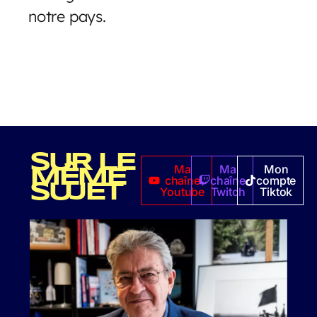
notre pays.
SUR LE
Ma
Ma
Mon
MÊME
chaîne
chaîne
compte
SUJET
Youtube
Twitch
Tiktok