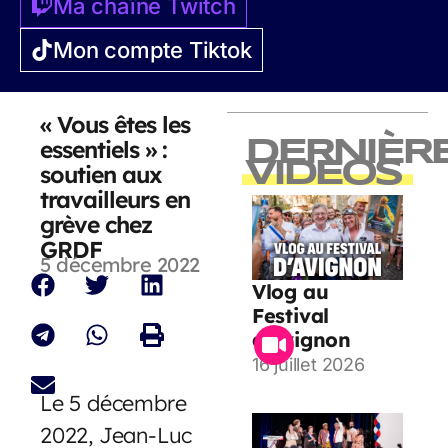
Ma chaîne Twitch
Mon compte Tiktok
« Vous êtes les
essentiels » :
DERNIÈR
VIDEOS
soutien aux
travailleurs en
grève chez
GRDF
5 décembre 2022
Vlog au
Festival
d’Avignon
16 juillet 2026
Le 5 décembre
2022, Jean-Luc