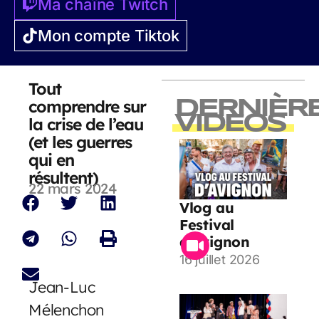
Ma chaîne Twitch
Mon compte Tiktok
Tout
comprendre sur
DERNIÈR
VIDEOS
la crise de l’eau
(et les guerres
qui en
résultent)
22 mars 2024
Vlog au
Festival
d’Avignon
16 juillet 2026
Jean-Luc
Mélenchon