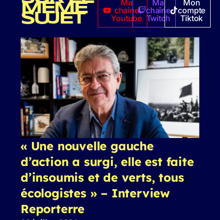
Ma
Ma
Mon
MÊME
chaîne
chaîne
compte
SUJET
Youtube
Twitch
Tiktok
« Une nouvelle gauche
d’action a surgi, elle est faite
d’insoumis et de verts, tous
écologistes » – Interview
Reporterre